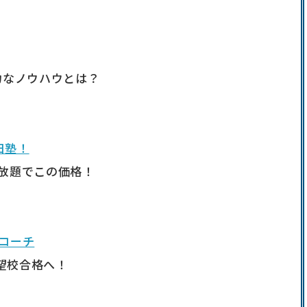
力なノウハウとは？
日塾！
い放題でこの価格！
コーチ
望校合格へ！