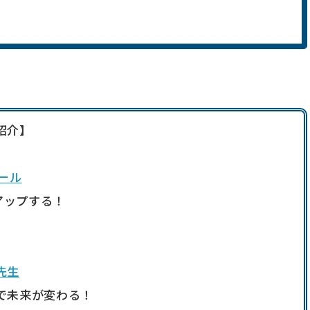
法
紹介】
ール
アップする！
先生
で未来が変わる！