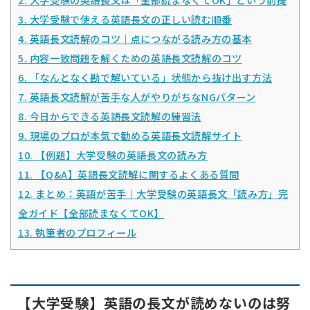
3.
大学受験で使える英語長文の正しい読む順番
4.
英語長文読解のコツ｜点につながる読み方の基本
5.
内容一致問題を解くための英語長文読解のコツ
6.
「なんとなく勘で解いている」状態から抜け出す方法
7.
英語長文読解が苦手な人がやりがちなNGパターン
8.
今日からできる英語長文読解の練習法
9.
現場のプロが本気で勧める英語長文読解サイト
10.
【例題】大学受験の英語長文の読み方
11.
【Q&A】英語長文読解に関するよくある質問
12.
まとめ：英語が苦手｜大学受験の英語長文「読み方」完
全ガイド【全部読まなくてOK】
13.
執筆者のプロフィール
【大学受験】英語の長文が読めないのは努