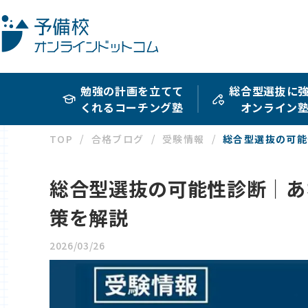
勉強の計画を立てて
総合型選抜に
くれるコーチング塾
オンライン
TOP
合格ブログ
受験情報
総合型選抜の可能
総合型選抜の可能性診断｜あ
策を解説
2026/03/26