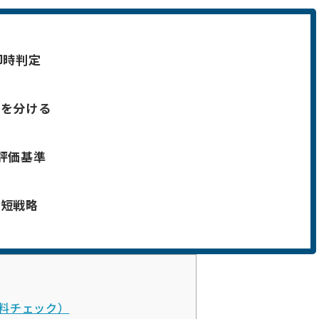
即時判定
否を分ける
評価基準
最短戦略
料チェック）