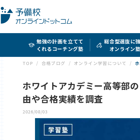
勉強の計画を立てて
総合型選抜に
くれるコーチング塾
オンライン
TOP
合格ブログ
オンライン学習について
ホ
ホワイトアカデミー高等部の
由や合格実績を調査
2026/08/03